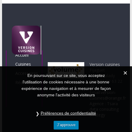
Accueil
Cuisines
Version cuisines
Fijaguet
Accessoires
12330 Valady
En poursuivant sur ce site, vous acceptez
Port. 06 08 63 22
Réalisations
l'utilisation de cookies nécessaire à une bonne
43
expérience de navigation et à mesurer de façon
Email:version-
anonyme l'activité des visiteurs
cuisines@orange.fr
Agence : Tsara
data consulting
Préférences de confidentialité
strategy
J’approuve