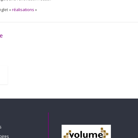
nglet «
réalisations
»
ne
s
oires