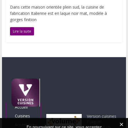
Dans cette maison orientée plein sud, la cuisine de
fabrication Italienne est en laque noir mat, modèle à
gorges finition
Lire la suite
Accueil
Cuisines
Version cuisines
Fijaguet
Accessoires
12330 Valady
En poursuivant sur ce site, vous acceptez