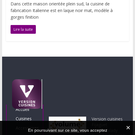
Dans cette maison orientée plein sud, la cuisine de
fabrication Italienne est en laque noir mat, modèle à
gorges finition
Lire la suite
Accueil
Cuisines
Version cuisines
Fijaguet
Accessoires
12330 Valady
En poursuivant sur ce site, vous acceptez