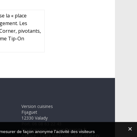
e la « place
ngement. Les
e-Corner, pivotants,
tème Tip-On
Version cuisines
Fijaguet
12330 Valady
Port. 06 08 63 22 43
Email:version-cuisines@orange.fr
 mesurer de façon anonyme l'activité des visiteurs
Agence : Tsara data consulting strategy