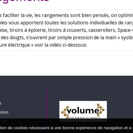
 faciliter la vie, les rangements sont bien pensés, on optimis
les vous apportent toutes les solutions individuelles de ra
aise, tiroirs à épicerie, tiroirs à couverts, casseroliers, Spac
 des doigts, s’ouvrent par simple pression de la main « sys
 électrique » voir la vidéo ci-dessous:
s
oires
tions
sation de cookies nécessaire à une bonne expérience de navigation et à