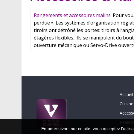
Rangements et accessoires malins.
Pour vous
perdue ». Les systèmes d’organisation réglab
tiroirs ont détrôné les portes: tiroirs à l’angl
étagères flexibles…Ils se manipulent du bout
ouverture mécanique ou Servo-Drive ouverture
Accueil
Cuisine
Access
Réalisa
En poursuivant sur ce site, vous acceptez l'utili