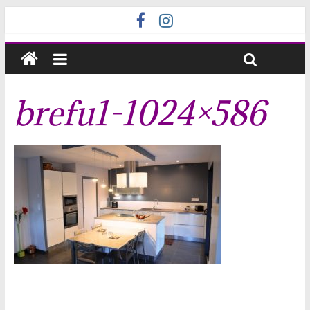
brefu1-1024×586