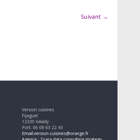
Suivant →
Version cuisines
Fijaguet
12330 Valady
Port. 06 08 63 22 43
Email:version-cuisines@orange.fr
Agence : Tsara data consulting strategy