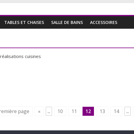
TABLES ET CHAISES
SALLE DE BAINS
ACCESSOIRES
réalisations cuisines
remière page
«
...
10
11
12
13
14
...