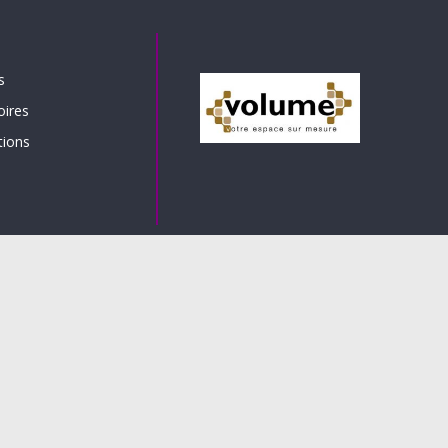
s
oires
tions