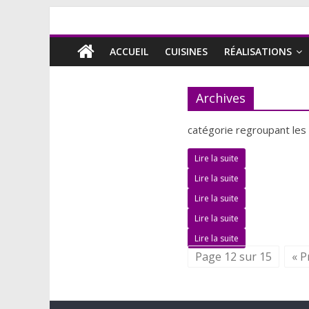
ACCUEIL
CUISINES
RÉALISATIONS
Archives
catégorie regroupant les 
Lire la suite
Lire la suite
Lire la suite
Lire la suite
Lire la suite
Page 12 sur 15
« P