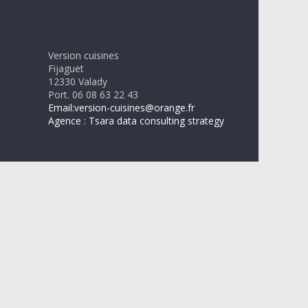
Version cuisines
Fijaguet
12330 Valady
Port. 06 08 63 22 43
Email:version-cuisines@orange.fr
Agence : Tsara data consulting strategy