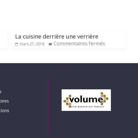
La cuisine derrière une verrière
Commentaires fermés
mars 27, 2018
s
oires
tions