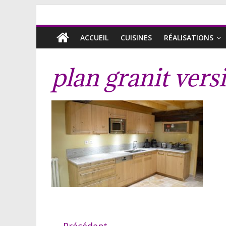
ACCUEIL
CUISINES
RÉALISATIONS
plan granit ver