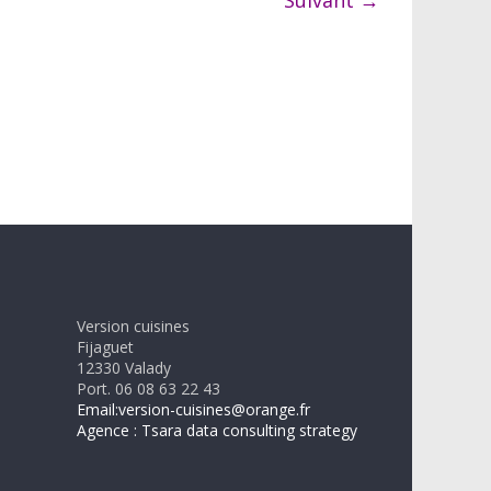
Suivant →
Version cuisines
Fijaguet
12330 Valady
Port. 06 08 63 22 43
Email:version-cuisines@orange.fr
Agence : Tsara data consulting strategy