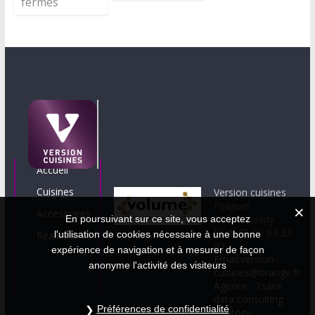
fermés
Accueil
Cuisines
Version cuisines
Fijaguet
Accessoires
12330 Valady
En poursuivant sur ce site, vous acceptez
Port. 06 08 63 22
Réalisations
l'utilisation de cookies nécessaire à une bonne
43
expérience de navigation et à mesurer de façon
Email:version-
anonyme l'activité des visiteurs
cuisines@orange.fr
Agence : Tsara
data consulting
Préférences de confidentialité
strategy