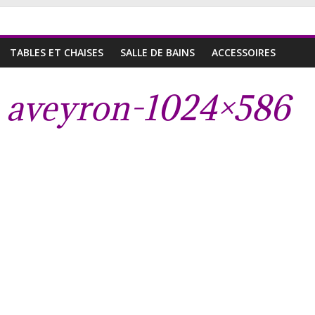
TABLES ET CHAISES
SALLE DE BAINS
ACCESSOIRES
s aveyron-1024×586