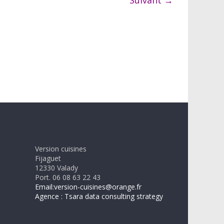
Suivant →
Version cuisines
Fijaguet
12330 Valady
Port. 06 08 63 22 43
Email:version-cuisines@orange.fr
Agence : Tsara data consulting strategy