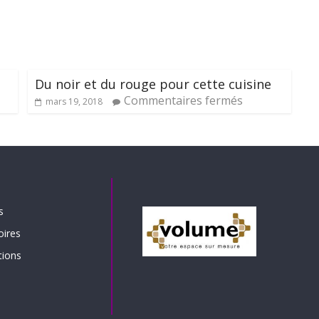
Du noir et du rouge pour cette cuisine
Commentaires fermés
mars 19, 2018
s
oires
tions