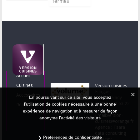
fermés
Accueil
Cuisines
Version cuisines
Fijaguet
Accessoires
12330 Valady
En poursuivant sur ce site, vous acceptez
Port. 06 08 63 22
Réalisations
l'utilisation de cookies nécessaire à une bonne
43
expérience de navigation et à mesurer de façon
Email:version-
anonyme l'activité des visiteurs
cuisines@orange.fr
Agence : Tsara
data consulting
Préférences de confidentialité
strategy