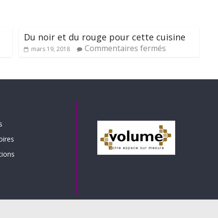
Du noir et du rouge pour cette cuisine
Commentaires fermés
mars 19, 2018
s
oires
tions