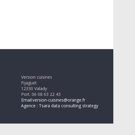
Version cuisines
Fijaguet
12330 Valady
Port. 06 08 63 22 43
Email:version-cuisines@orange.fr
Agence : Tsara data consulting strategy