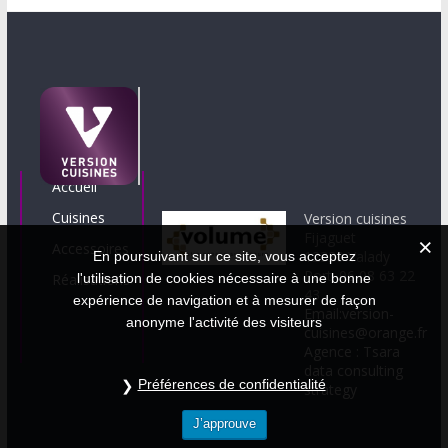
Accueil
Cuisines
Version cuisines
Fijaguet
Accessoires
12330 Valady
En poursuivant sur ce site, vous acceptez
Port. 06 08 63 22
Réalisations
l'utilisation de cookies nécessaire à une bonne
43
expérience de navigation et à mesurer de façon
Email:version-
anonyme l'activité des visiteurs
cuisines@orange.fr
Agence : Tsara
data consulting
Préférences de confidentialité
strategy
J’approuve