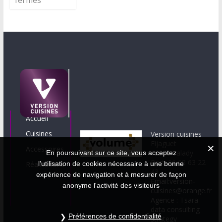
fermés
Accueil
Cuisines
Version cuisines
Fijaguet
Accessoires
12330 Valady
En poursuivant sur ce site, vous acceptez
Port. 06 08 63 22
Réalisations
l'utilisation de cookies nécessaire à une bonne
43
expérience de navigation et à mesurer de façon
Email:version-
anonyme l'activité des visiteurs
cuisines@orange.fr
Agence : Tsara
data consulting
Préférences de confidentialité
strategy