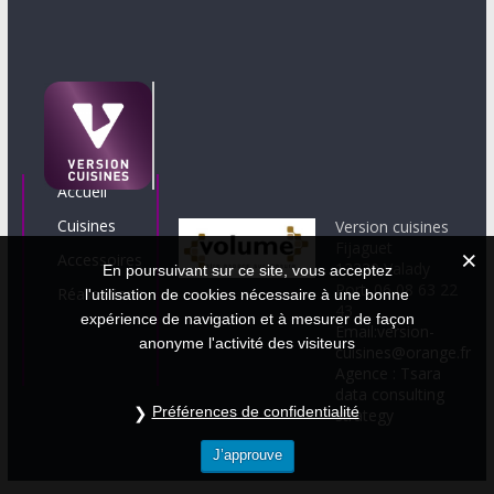
Accueil
Cuisines
Version cuisines
Fijaguet
Accessoires
12330 Valady
En poursuivant sur ce site, vous acceptez
Port. 06 08 63 22
Réalisations
l'utilisation de cookies nécessaire à une bonne
43
expérience de navigation et à mesurer de façon
Email:version-
anonyme l'activité des visiteurs
cuisines@orange.fr
Agence : Tsara
data consulting
Préférences de confidentialité
strategy
J’approuve