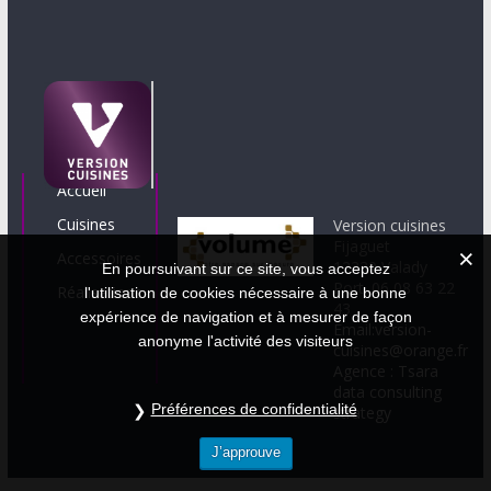
Accueil
Cuisines
Version cuisines
Fijaguet
Accessoires
12330 Valady
En poursuivant sur ce site, vous acceptez
Port. 06 08 63 22
Réalisations
l'utilisation de cookies nécessaire à une bonne
43
expérience de navigation et à mesurer de façon
Email:version-
anonyme l'activité des visiteurs
cuisines@orange.fr
Agence : Tsara
data consulting
Préférences de confidentialité
strategy
J’approuve