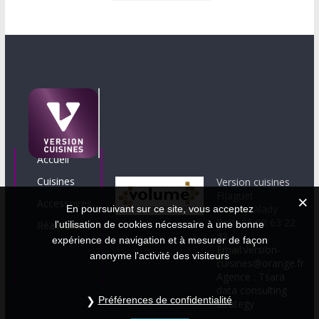
Accueil
Cuisines
Version cuisines
Fijaguet
Accessoires
12330 Valady
En poursuivant sur ce site, vous acceptez
Port. 06 08 63 22
Réalisations
l'utilisation de cookies nécessaire à une bonne
43
expérience de navigation et à mesurer de façon
Email:version-
anonyme l'activité des visiteurs
cuisines@orange.fr
Agence : Tsara
data consulting
Préférences de confidentialité
strategy