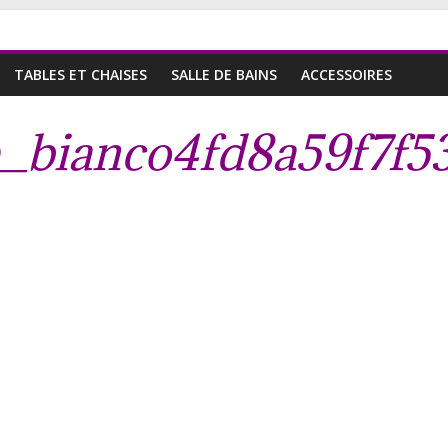
TABLES ET CHAISES
SALLE DE BAINS
ACCESSOIRES
_bianco4fd8a59f7f5