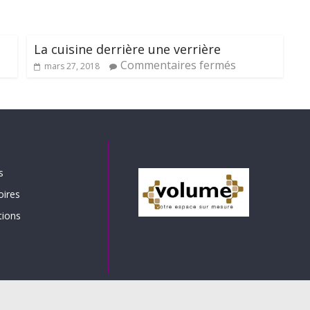
La cuisine derrière une verrière
Commentaires fermés
mars 27, 2018
s
oires
tions