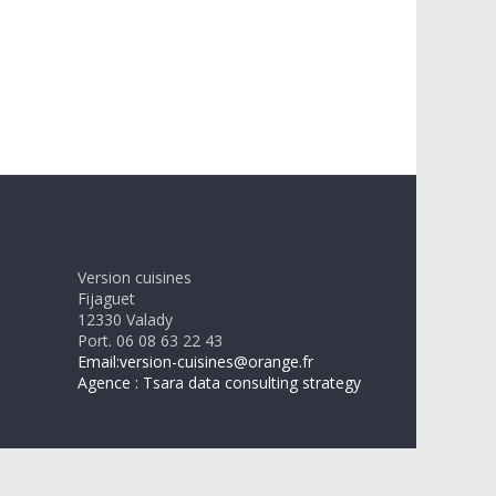
Version cuisines
Fijaguet
12330 Valady
Port. 06 08 63 22 43
Email:version-cuisines@orange.fr
Agence : Tsara data consulting strategy