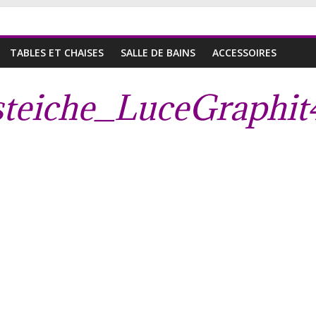
TABLES ET CHAISES
SALLE DE BAINS
ACCESSOIRES
steiche_LuceGraphit