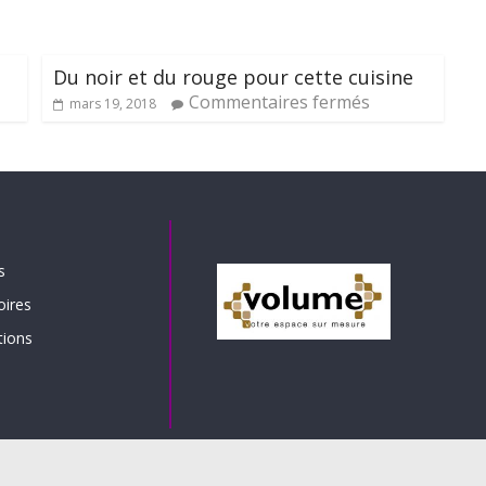
Du noir et du rouge pour cette cuisine
Commentaires fermés
mars 19, 2018
s
oires
tions