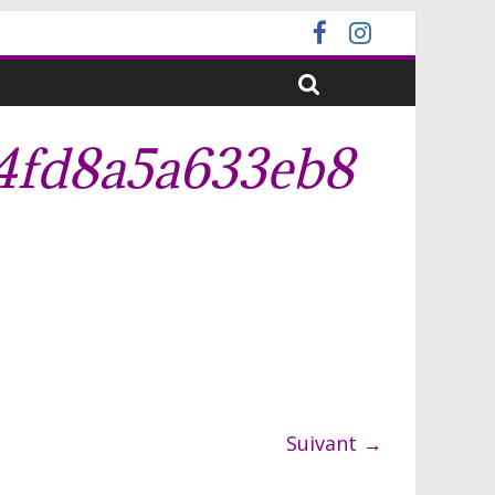
4fd8a5a633eb8
Suivant →