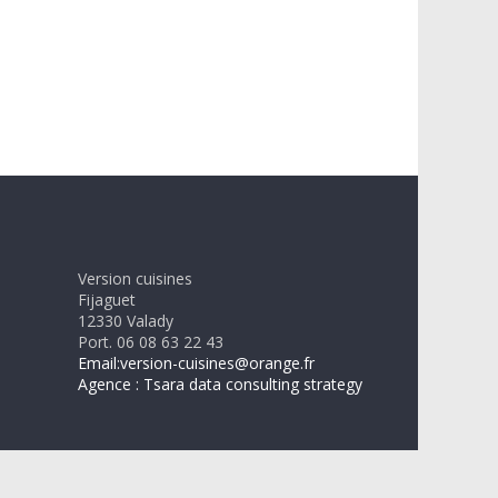
Version cuisines
Fijaguet
12330 Valady
Port. 06 08 63 22 43
Email:version-cuisines@orange.fr
Agence : Tsara data consulting strategy