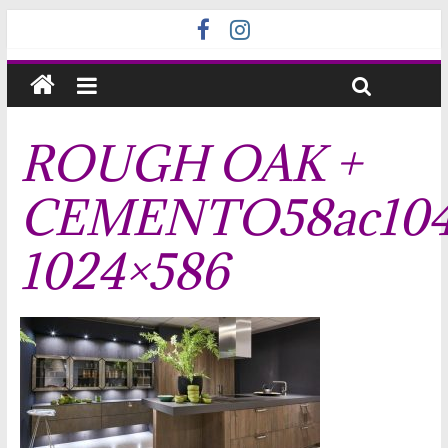
ROUGH OAK +
CEMENTO58ac104
1024×586