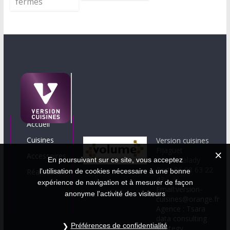
fermés
Accueil
Cuisines
Version cuisines
Fijaguet
Accessoires
12330 Valady
En poursuivant sur ce site, vous acceptez
Port. 06 08 63 22
Réalisations
l'utilisation de cookies nécessaire à une bonne
43
expérience de navigation et à mesurer de façon
Email:version-
anonyme l'activité des visiteurs
cuisines@orange.fr
Agence : Tsara
data consulting
Préférences de confidentialité
strategy