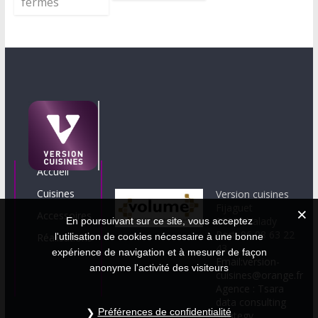
fermés
Accueil
Cuisines
Version cuisines
Fijaguet
Accessoires
12330 Valady
En poursuivant sur ce site, vous acceptez
Port. 06 08 63 22
Réalisations
l'utilisation de cookies nécessaire à une bonne
43
expérience de navigation et à mesurer de façon
Email:version-
anonyme l'activité des visiteurs
cuisines@orange.fr
Agence : Tsara
data consulting
Préférences de confidentialité
strategy